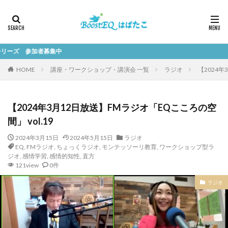
加者募集中
HOME
講座・ワークショップ・講演会 一覧
ラジオ
【2024年
【2024年3月12日放送】FMラジオ「EQこころの空
間」 vol.19
2024年3月15日
2024年5月15日
ラジオ
EQ
,
FMラジオ
,
ちょっくラジオ
,
モンテッソーリ教育
,
ワークショップ型ラ
ジオ
,
感情学習
,
感情的知性
,
直方
121view
0件
ラジオ