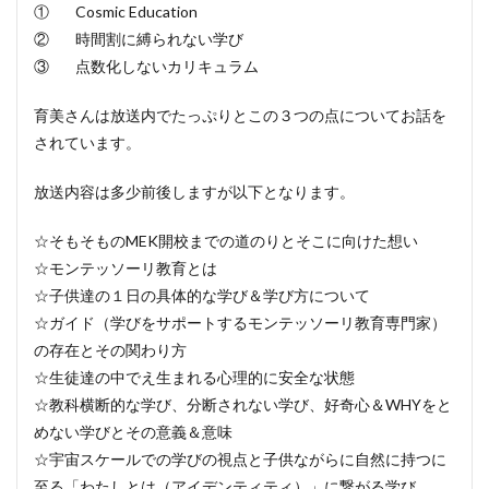
① Cosmic Education
② 時間割に縛られない学び
③ 点数化しないカリキュラム
育美さんは放送内でたっぷりとこの３つの点についてお話を
されています。
放送内容は多少前後しますが以下となります。
☆そもそものMEK開校までの道のりとそこに向けた想い
☆モンテッソーリ教育とは
☆子供達の１日の具体的な学び＆学び方について
☆ガイド（学びをサポートするモンテッソーリ教育専門家）
の存在とその関わり方
☆生徒達の中でえ生まれる心理的に安全な状態
☆教科横断的な学び、分断されない学び、好奇心＆WHYをと
めない学びとその意義＆意味
☆宇宙スケールでの学びの視点と子供ながらに自然に持つに
至る「わたしとは（アイデンティティ）」に繋がる学び