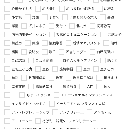
心動かすもの
心の知性
心つき動かす感情
幼稚園
小学校
対面
子育て
子供と関わる大人
基礎
感情
坪井未来子
受付中
北九州
初等教育
内発的モチベ―ション
共感的コミュニケーション
共感疲労
共感力
共感
情動学習
感情マネジメント
傾聴
福岡
説明会
親子
若きリーダー
自己認識力
自己認識
自己肯定感
自分の人生をデザイン
聴く力
立ち上がる力
直鞍
感情学習
直方
生きる力
無料
教育関係者
教育
教員採用試験
振り返り
成長支援
感情的知性
感情教育
入門
個人
EQ
ちょっくラジオ
エモーショナルインテリジェンス
インサイド・ヘッド２
イチカワドイル フランスィス聖
アントレプレナーシップ
アンクリシー二
アンちゃん
アニメーター
はばたこ認定SELファシリテーター