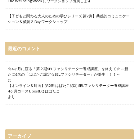
The Wellbeing Week にワークショップ出展します
【子どもと関わる大人のための学びシリーズ 第2弾】共感的コミュニケー
ション & 傾聴 2-Day ワークショップ
最近のコメント
☆4ヶ月に渡る「第２期SELファシリテーター養成講座」を終えて☆ ～新
たに6名の「はばたこ認定☆SELファシリテーター」が誕生！！！～
に
【オンライン＆対面】第2期 はばたこ認定 SELファシリテーター養成講座
4ヶ月コース BoostEQ はばたこ
より
アーカイブ