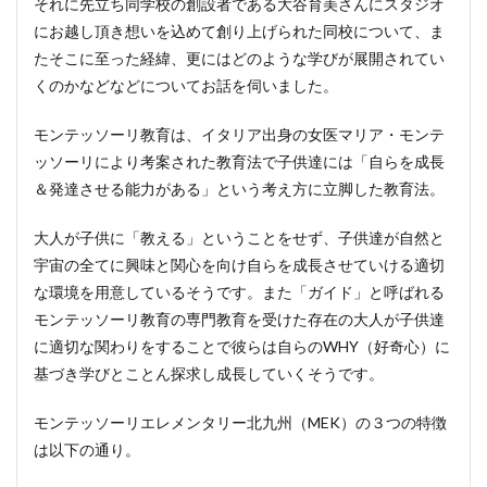
それに先立ち同学校の創設者である大谷育美さんにスタジオ
にお越し頂き想いを込めて創り上げられた同校について、ま
たそこに至った経緯、更にはどのような学びが展開されてい
くのかなどなどについてお話を伺いました。
モンテッソーリ教育は、イタリア出身の女医マリア・モンテ
ッソーリにより考案された教育法で子供達には「自らを成長
＆発達させる能力がある」という考え方に立脚した教育法。
大人が子供に「教える」ということをせず、子供達が自然と
宇宙の全てに興味と関心を向け自らを成長させていける適切
な環境を用意しているそうです。また「ガイド」と呼ばれる
モンテッソーリ教育の専門教育を受けた存在の大人が子供達
に適切な関わりをすることで彼らは自らのWHY（好奇心）に
基づき学びとことん探求し成長していくそうです。
モンテッソーリエレメンタリー北九州（MEK）の３つの特徴
は以下の通り。