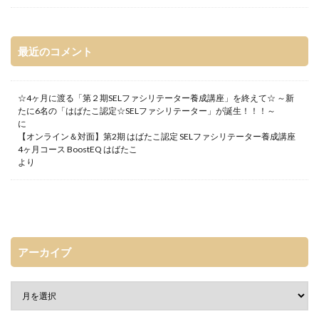
最近のコメント
☆4ヶ月に渡る「第２期SELファシリテーター養成講座」を終えて☆ ～新
たに6名の「はばたこ認定☆SELファシリテーター」が誕生！！！～
に
【オンライン＆対面】第2期 はばたこ認定 SELファシリテーター養成講座
4ヶ月コース BoostEQ はばたこ
より
アーカイブ