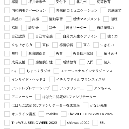
感情
坪井未来子
受付中
北九州
初等教育
内発的モチベ―ション
共感的コミュニケーション
共感疲労
共感力
共感
情動学習
感情マネジメント
傾聴
福岡
説明会
親子
若きリーダー
自己認識力
自己認識
自己肯定感
自分の人生をデザイン
聴く力
立ち上がる力
直鞍
感情学習
直方
生きる力
無料
教育関係者
教育
教員採用試験
振り返り
成長支援
感情的知性
感情教育
入門
個人
EQ
ちょっくラジオ
エモーショナルインテリジェンス
インサイド・ヘッド２
イチカワドイル フランスィス聖
アントレプレナーシップ
アンクリシー二
アンちゃん
アニメーター
はばたこ認定SELファシリテーター
はばたこ認定 SELファシリテーター養成講座
かない先生
オンライン講座
Yoshiko
The WELLBEING WEEK 2026
The WELL BEING WEEK 2025
shiawase2022
SEL