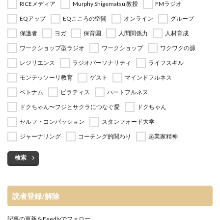
RICEメディア
Murphy Shigematsu 教授
FMラジオ
EQアップ
EQこころの空間
オンライン
グループ
保護者
ヨガ
保育園
人間関係力
人材育成
ワークショップ型ラジオ
ワークショップ
ワクワクの源
レジリエンス
ラジオパーソナリティ
ライフスキル
モンテッソーリ教育
ゲスト
マインドフルネス
ベトナム
ピラティス
ハートフルネス
ドクちゃん〜フジとサクラにつなぐ愛
ドクちゃん
セルフ・コンパッション
スタンフォード大学
ジャーナリング
コーチング的関わり
起業家精神
検索
読者登録/解除
記事の更新をFeedlyでフォロー