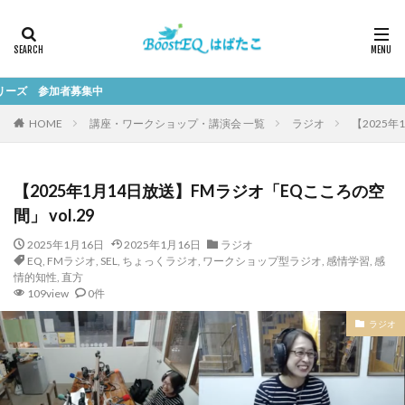
者募集中
HOME
講座・ワークショップ・講演会 一覧
ラジオ
【2025年
【2025年1月14日放送】FMラジオ「EQこころの空
間」 vol.29
2025年1月16日
2025年1月16日
ラジオ
EQ
,
FMラジオ
,
SEL
,
ちょっくラジオ
,
ワークショップ型ラジオ
,
感情学習
,
感
情的知性
,
直方
109view
0件
ラジオ