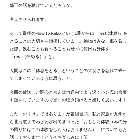
部下の話を聴けているだろうか。
考えさせられます。
そして最後のHow to Relaxという1冊からは「rest (休息)」を
とることの大切さを指摘しています。動物はみな、傷を負っ
た際、飲むことも食べることもせずに何日も身体を
「rest（休める）」と。
人間はこの「休息をとる」ということの大切さを忘れて去っ
てしまっているように思う、と。
今回の放送、ご関心と合えば放送内でより深くハン氏の言葉
も話をしていますので是非お聴き頂けると嬉しく思います！
また「おまけ」ではありますが番組冒頭、私と家族が九州か
ら北海道までわざわざ出向き行った「おもしろ体験（私の身
の回りにはこの体験をした人はおりません）」についてもお
話しております！どうぞお楽しみに！笑