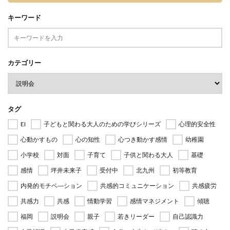
キーワード
カテゴリー
タグ
EI
子どもと関わる大人のための学びシリーズ
心理的安全性
心動かすもの
心の知性
心つき動かす感情
幼稚園
小学校
対面
子育て
子供と関わる大人
基礎
感情
坪井未来子
受付中
北九州
初等教育
内発的モチベ―ション
共感的コミュニケーション
共感疲労
共感力
共感
情動学習
感情マネジメント
傾聴
福岡
説明会
親子
若きリーダー
自己認識力