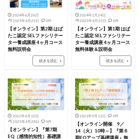
2024年6月26日
2024年1月24日
2025年4月25日
0件
2025年4月25日
0件
【オンライン】第2期 はば
【オンライン】第1期 はば
たこ認定 SELファシリテー
たこ認定 SELファシリテー
ター養成講座 4ヶ月コース
ター養成講座 4ヶ月コース
無料説明会
無料体験＆説明会
続きを読む
続きを読む
2022年6月12日
2021年9月11日
0件
2025年4月28日
0件
【オンライン開催 9／
【オンライン】『第7期
14（火）10時～】『第６
EQ（感情的知性）基礎講
期EQアップ基礎講座』無