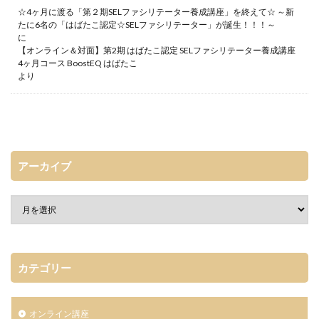
☆4ヶ月に渡る「第２期SELファシリテーター養成講座」を終えて☆ ～新
たに6名の「はばたこ認定☆SELファシリテーター」が誕生！！！～
に
【オンライン＆対面】第2期 はばたこ認定 SELファシリテーター養成講座
4ヶ月コース BoostEQ はばたこ
より
アーカイブ
カテゴリー
オンライン講座