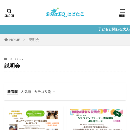
子どもと関わる大人のための学びシ
HOME
説明会
CATEGORY
説明会
新着順
人気順
カテゴリ別
養成講座
オンライン講座
ワークショップ
講座
講演会