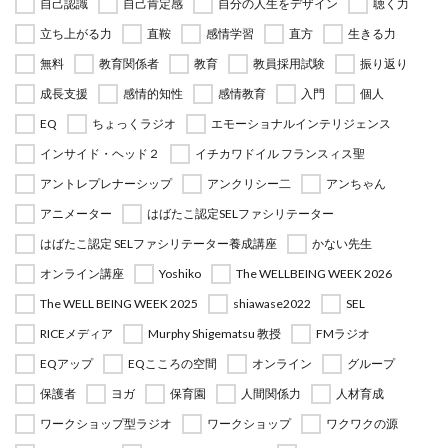
自己認識
自己肯定感
自分の人生をデザイン
聴く力
立ち上がる力
直鞍
感情学習
直方
生きる力
無料
教育関係者
教育
教員採用試験
振り返り
成長支援
感情的知性
感情教育
入門
個人
EQ
ちょっくラジオ
エモーショナルインテリジェンス
インサイド・ヘッド２
イチカワドイル フランスィス聖
アントレプレナーシップ
アンクリシー二
アンちゃん
アニメーター
はばたこ認定SELファシリテーター
はばたこ認定 SELファシリテーター養成講座
かない先生
オンライン講座
Yoshiko
The WELLBEING WEEK 2026
The WELL BEING WEEK 2025
shiawase2022
SEL
RICEメディア
Murphy Shigematsu 教授
FMラジオ
EQアップ
EQこころの空間
オンライン
グループ
保護者
ヨガ
保育園
人間関係力
人材育成
ワークショップ型ラジオ
ワークショップ
ワクワクの源