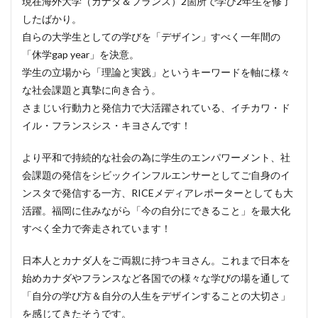
現在海外大学（カナダ＆フランス）2箇所で学び2年生を修了
したばかり。
自らの大学生としての学びを「デザイン」すべく一年間の
「休学gap year」を決意。
学生の立場から「理論と実践」というキーワードを軸に様々
な社会課題と真摯に向き合う。
さまじい行動力と発信力で大活躍されている、イチカワ・ド
イル・フランスシス・キヨさんです！
より平和で持続的な社会の為に学生のエンパワーメント、社
会課題の発信をシビックインフルエンサーとしてご自身のイ
ンスタで発信する一方、RICEメディアレポーターとしても大
活躍。福岡に住みながら「今の自分にできること」を最大化
すべく全力で奔走されています！
日本人とカナダ人をご両親に持つキヨさん。これまで日本を
始めカナダやフランスなど各国での様々な学びの場を通して
「自分の学び方＆自分の人生をデザインすることの大切さ」
を感じてきたそうです。