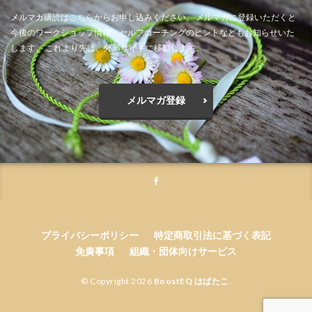
メルマガ購読はこちらからお申し込みください。 メルマガに登録いただくと
今後のワークショップ情報、セルフコーチングのヒントなどもお知らせいた
します。 これより先は、外部サイトに移動します。
メルマガ登録
プライバシーポリシー
特定商取引法に基づく表記
免責事項
組織・団体向けサービス
© Copyright 2026
BoostEQ はばたこ
.