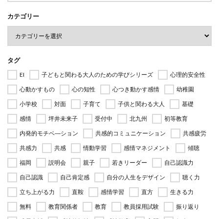
カテゴリー
タグ
EI
子どもと関わる大人のための学びシリーズ
心理的安全性
心動かすもの
心の知性
心つき動かす感情
幼稚園
小学校
対面
子育て
子供と関わる大人
基礎
感情
坪井未来子
受付中
北九州
初等教育
内発的モチベ―ション
共感的コミュニケーション
共感疲労
共感力
共感
情動学習
感情マネジメント
傾聴
福岡
説明会
親子
若きリーダー
自己認識力
自己認識
自己肯定感
自分の人生をデザイン
聴く力
立ち上がる力
直鞍
感情学習
直方
生きる力
無料
教育関係者
教育
教員採用試験
振り返り