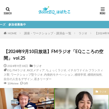
募集中
HOME
講座・ワークショップ・講演会 一覧
ラジオ
【2024年
【2024年9月10日放送】FMラジオ「EQこころの空
間」 vol.25
2024年9月18日
ラジオ
EQ
,
FMラジオ
,
RICEメディア
,
ちょっくラジオ
,
イチカワドイル フランスィ
ス聖
,
ワークショップ型ラジオ
,
内発的モチベ―ション
,
感情学習
,
感情的知性
,
自分の人生をデザイン
,
若きリーダー
104view
0件
ラジオ