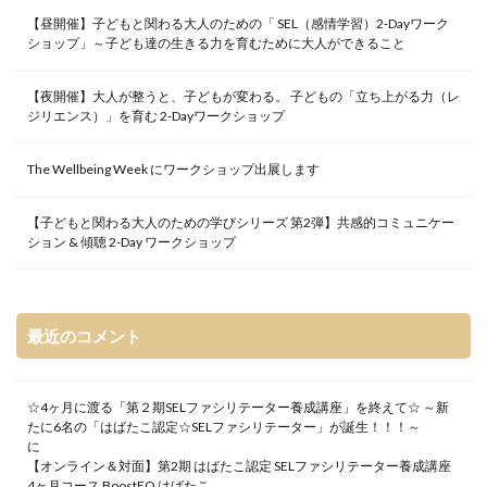
【昼開催】子どもと関わる大人のための「 SEL（感情学習）2-Dayワーク
ショップ」～子ども達の生きる力を育むために大人ができること
【夜開催】大人が整うと、子どもが変わる。 子どもの「立ち上がる力（レ
ジリエンス）」を育む 2-Dayワークショップ
The Wellbeing Week にワークショップ出展します
【子どもと関わる大人のための学びシリーズ 第2弾】共感的コミュニケー
ション & 傾聴 2-Day ワークショップ
最近のコメント
☆4ヶ月に渡る「第２期SELファシリテーター養成講座」を終えて☆ ～新
たに6名の「はばたこ認定☆SELファシリテーター」が誕生！！！～
に
【オンライン＆対面】第2期 はばたこ認定 SELファシリテーター養成講座
4ヶ月コース BoostEQ はばたこ