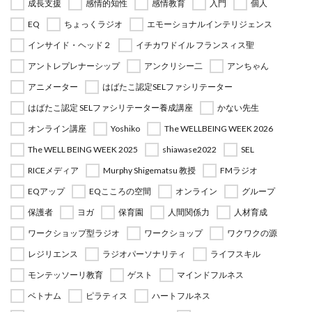
成長支援
感情的知性
感情教育
入門
個人
EQ
ちょっくラジオ
エモーショナルインテリジェンス
インサイド・ヘッド２
イチカワドイル フランスィス聖
アントレプレナーシップ
アンクリシー二
アンちゃん
アニメーター
はばたこ認定SELファシリテーター
はばたこ認定 SELファシリテーター養成講座
かない先生
オンライン講座
Yoshiko
The WELLBEING WEEK 2026
The WELL BEING WEEK 2025
shiawase2022
SEL
RICEメディア
Murphy Shigematsu 教授
FMラジオ
EQアップ
EQこころの空間
オンライン
グループ
保護者
ヨガ
保育園
人間関係力
人材育成
ワークショップ型ラジオ
ワークショップ
ワクワクの源
レジリエンス
ラジオパーソナリティ
ライフスキル
モンテッソーリ教育
ゲスト
マインドフルネス
ベトナム
ピラティス
ハートフルネス